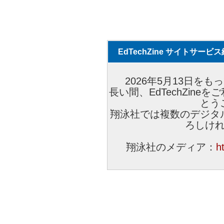
EdTechZine サイトサー
2026年5月13日をもっ
長い間、EdTechZin
とう
翔泳社では複数のデジタ
ろしけ
翔泳社のメディア：
h