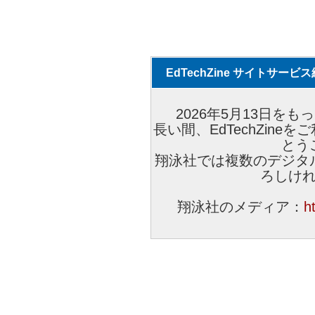
EdTechZine サイトサー
2026年5月13日をもっ
長い間、EdTechZin
とう
翔泳社では複数のデジタ
ろしけ
翔泳社のメディア：
h