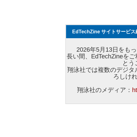
EdTechZine サイトサー
2026年5月13日をもっ
長い間、EdTechZin
とう
翔泳社では複数のデジタ
ろしけ
翔泳社のメディア：
h