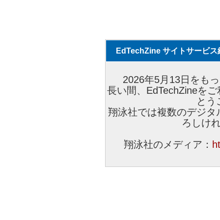
EdTechZine サイトサー
2026年5月13日をもっ
長い間、EdTechZin
とう
翔泳社では複数のデジタ
ろしけ
翔泳社のメディア：
h