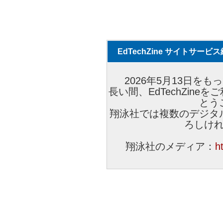
EdTechZine サイトサー
2026年5月13日をもっ
長い間、EdTechZin
とう
翔泳社では複数のデジタ
ろしけ
翔泳社のメディア：
h