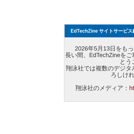
EdTechZine サイトサー
2026年5月13日をもっ
長い間、EdTechZin
とう
翔泳社では複数のデジタ
ろしけ
翔泳社のメディア：
h