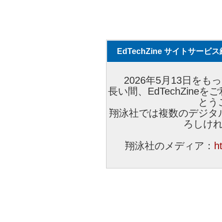
EdTechZine サイトサー
2026年5月13日をもっ
長い間、EdTechZin
とう
翔泳社では複数のデジタ
ろしけ
翔泳社のメディア：
h