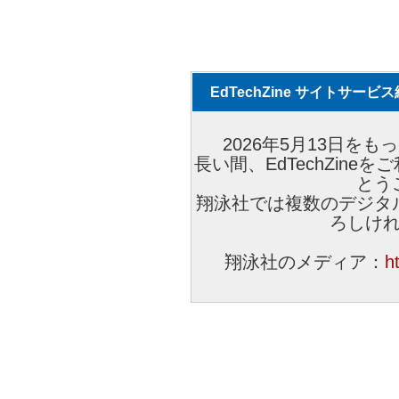
EdTechZine サイトサー
2026年5月13日をもっ
長い間、EdTechZin
とう
翔泳社では複数のデジタ
ろしけ
翔泳社のメディア：
h