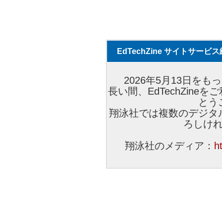
EdTechZine サイトサー
2026年5月13日をもっ
長い間、EdTechZin
とう
翔泳社では複数のデジタ
ろしけ
翔泳社のメディア：
h