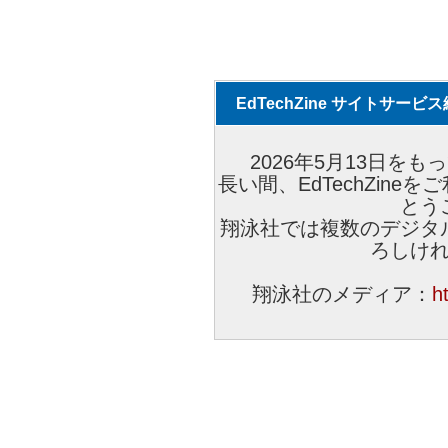
EdTechZine サイトサー
2026年5月13日をもっ
長い間、EdTechZin
とう
翔泳社では複数のデジタ
ろしけ
翔泳社のメディア：
h