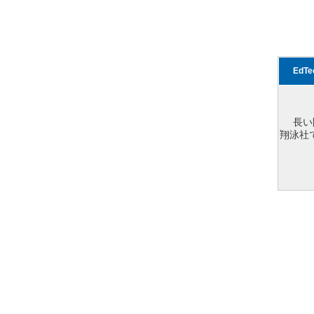
EdT
長い
翔泳社