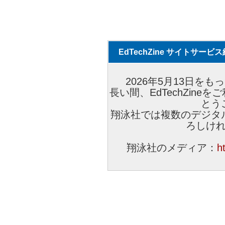
EdTechZine サイトサー
2026年5月13日をもっ
長い間、EdTechZin
とう
翔泳社では複数のデジタ
ろしけ
翔泳社のメディア：
h