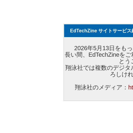
EdTechZine サイトサー
2026年5月13日をもっ
長い間、EdTechZin
とう
翔泳社では複数のデジタ
ろしけ
翔泳社のメディア：
h