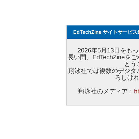
EdTechZine サイトサー
2026年5月13日をもっ
長い間、EdTechZin
とう
翔泳社では複数のデジタ
ろしけ
翔泳社のメディア：
h