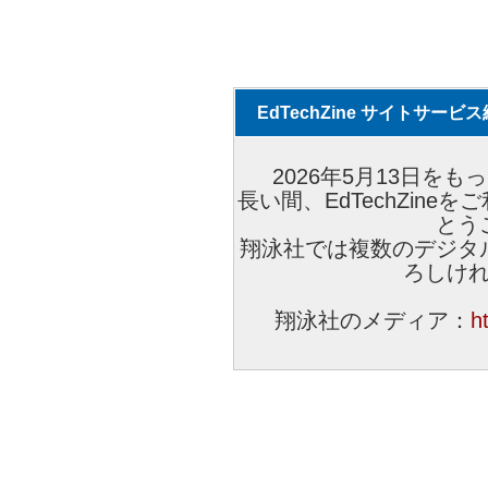
EdTechZine サイトサー
2026年5月13日をもっ
長い間、EdTechZin
とう
翔泳社では複数のデジタ
ろしけ
翔泳社のメディア：
h