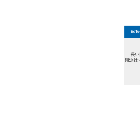
EdT
長い
翔泳社