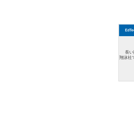
EdT
長い
翔泳社