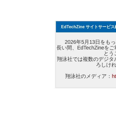
EdTechZine サイトサー
2026年5月13日をもっ
長い間、EdTechZin
とう
翔泳社では複数のデジタ
ろしけ
翔泳社のメディア：
h