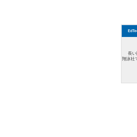
EdT
長い
翔泳社