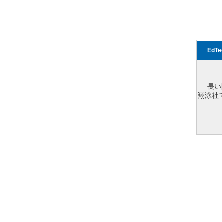
EdT
長い
翔泳社