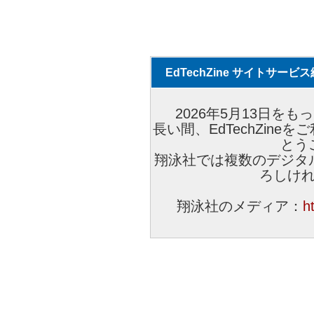
EdTechZine サイトサー
2026年5月13日をもっ
長い間、EdTechZin
とう
翔泳社では複数のデジタ
ろしけ
翔泳社のメディア：
h