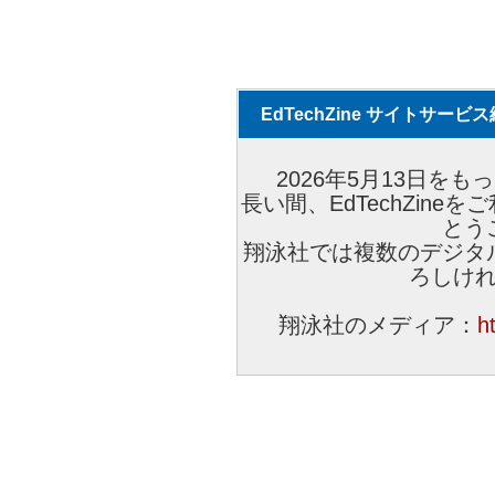
EdTechZine サイトサー
2026年5月13日をもっ
長い間、EdTechZin
とう
翔泳社では複数のデジタ
ろしけ
翔泳社のメディア：
h