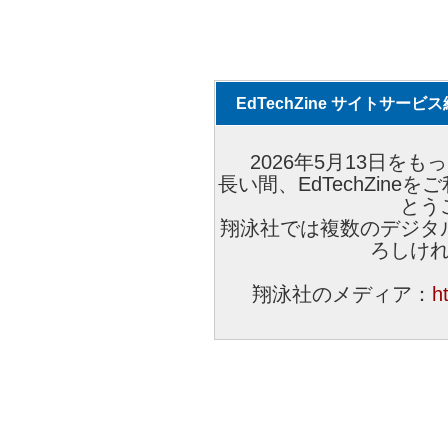
EdTechZine サイトサー
2026年5月13日をもっ
長い間、EdTechZin
とう
翔泳社では複数のデジタ
ろしけ
翔泳社のメディア：
h