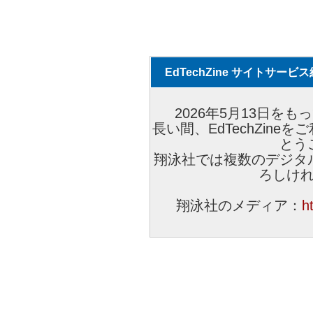
EdTechZine サイトサー
2026年5月13日をもっ
長い間、EdTechZin
とう
翔泳社では複数のデジタ
ろしけ
翔泳社のメディア：
h