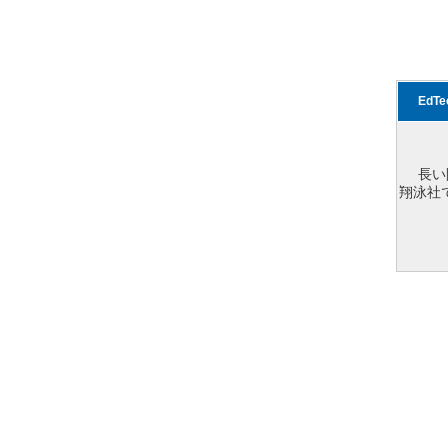
EdT
長い
翔泳社