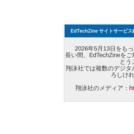
EdTechZine サイトサー
2026年5月13日をもっ
長い間、EdTechZin
とう
翔泳社では複数のデジタ
ろしけ
翔泳社のメディア：
h