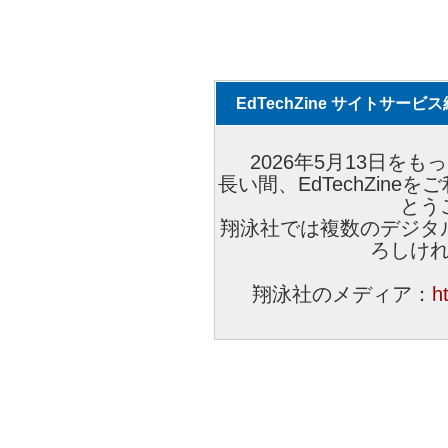
EdTechZine サイトサー
2026年5月13日をもっ
長い間、EdTechZin
とう
翔泳社では複数のデジタ
ろしけ
翔泳社のメディア：
h