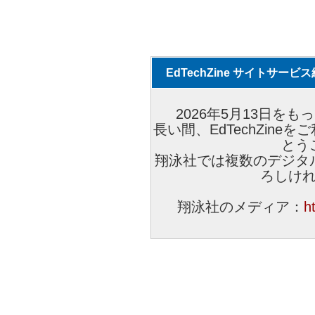
EdTechZine サイトサー
2026年5月13日をもっ
長い間、EdTechZin
とう
翔泳社では複数のデジタ
ろしけ
翔泳社のメディア：
h