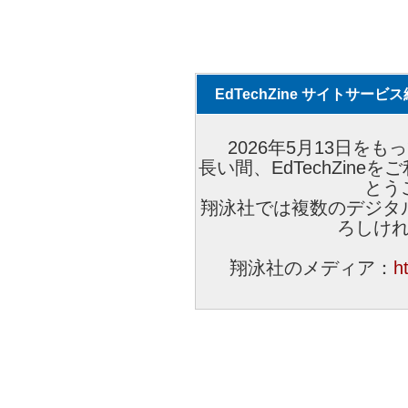
EdTechZine サイトサー
2026年5月13日をもっ
長い間、EdTechZin
とう
翔泳社では複数のデジタ
ろしけ
翔泳社のメディア：
h