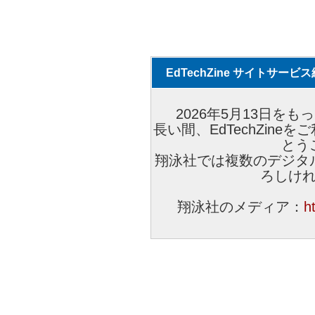
EdTechZine サイトサー
2026年5月13日をもっ
長い間、EdTechZin
とう
翔泳社では複数のデジタ
ろしけ
翔泳社のメディア：
h