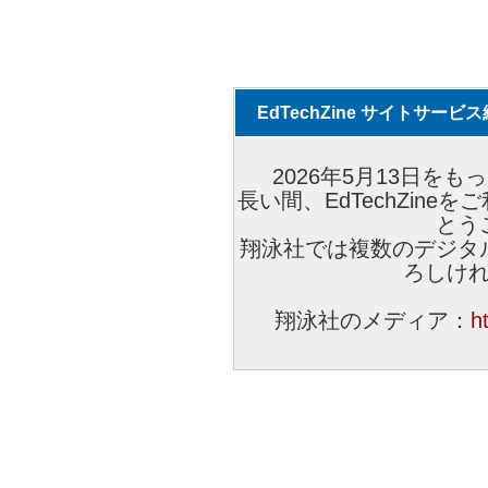
EdTechZine サイトサー
2026年5月13日をもっ
長い間、EdTechZin
とう
翔泳社では複数のデジタ
ろしけ
翔泳社のメディア：
h