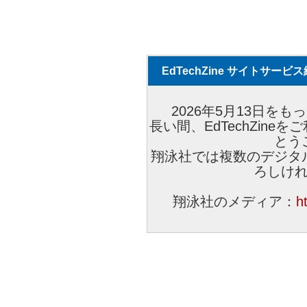
EdTechZine サイトサー
2026年5月13日をもっ
長い間、EdTechZin
とう
翔泳社では複数のデジタ
ろしけ
翔泳社のメディア：
h