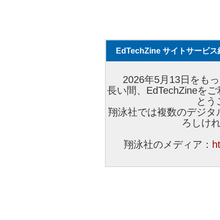
EdTechZine サイトサー
2026年5月13日をもっ
長い間、EdTechZin
とう
翔泳社では複数のデジタ
ろしけ
翔泳社のメディア：
h