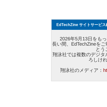
EdTechZine サイトサー
2026年5月13日をもっ
長い間、EdTechZin
とう
翔泳社では複数のデジタ
ろしけ
翔泳社のメディア：
h