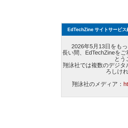
EdTechZine サイトサー
2026年5月13日をもっ
長い間、EdTechZin
とう
翔泳社では複数のデジタ
ろしけ
翔泳社のメディア：
h