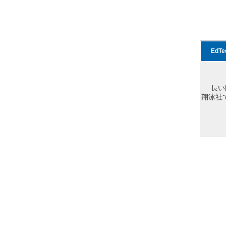
EdT
長い
翔泳社