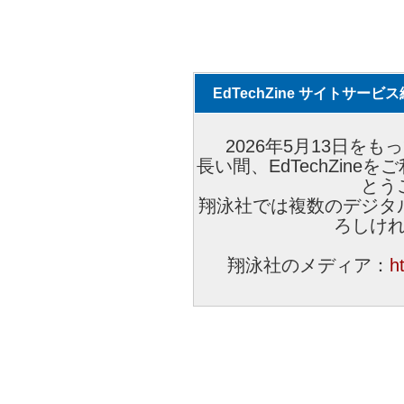
EdTechZine サイトサー
2026年5月13日をもっ
長い間、EdTechZin
とう
翔泳社では複数のデジタ
ろしけ
翔泳社のメディア：
h