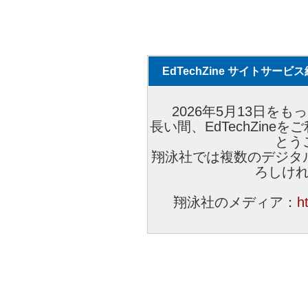
EdTechZine サイトサー
2026年5月13日をもっ
長い間、EdTechZin
とう
翔泳社では複数のデジタ
ろしけ
翔泳社のメディア：
h