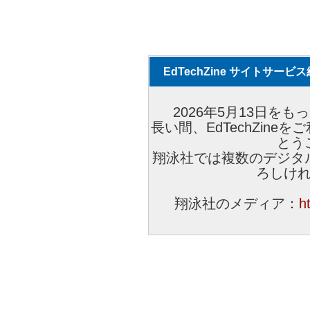
EdTechZine サイトサー
2026年5月13日をもっ
長い間、EdTechZin
とう
翔泳社では複数のデジタ
ろしけ
翔泳社のメディア：
h